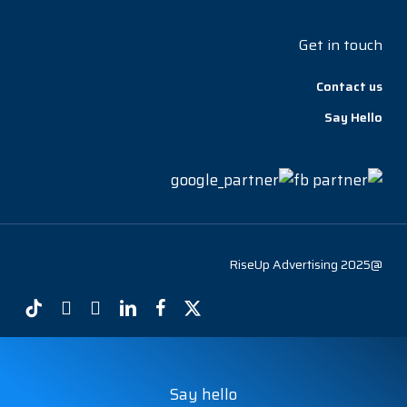
Get in touch
Contact us
Say Hello
@RiseUp Advertising 2025
tiktok
instagram
youtube
linkedin
facebook
x-
twitter
Say hello